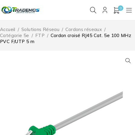
0
Accueil
/
Solutions Réseau
/
Cordons réseaux
/
Catégorie 5e
/
FTP
/
Cordon croisé RJ45 Cat. 5e 100 MHz
PVC F/UTP 5 m