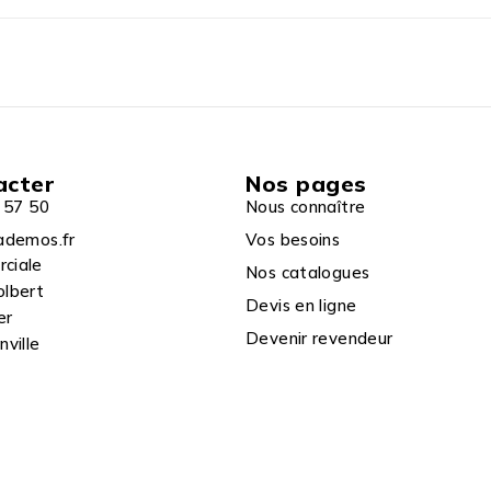
acter
Nos pages
 57 50
Nous connaître
ademos.fr
Vos besoins
rciale
Nos catalogues
olbert
Devis en ligne
er
Devenir revendeur
ville