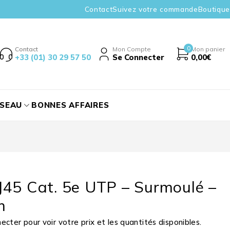
Contact
Suivez votre commande
Boutique
0
Contact
Mon Compte
Mon panier
+33 (01) 30 29 57 50
Se Connecter
0,00
€
ÉSEAU
BONNES AFFAIRES
J45 Cat. 5e UTP – Surmoulé –
m
cter pour voir votre prix et les quantités disponibles.