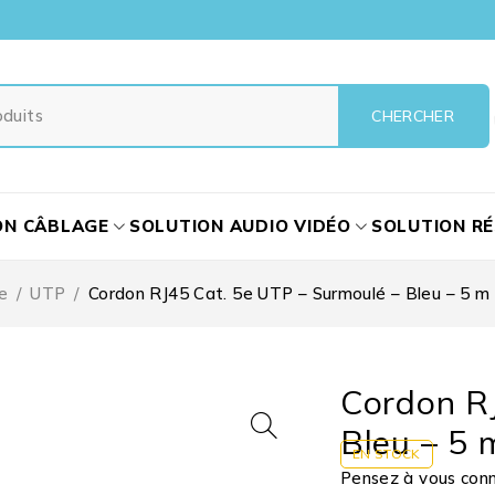
ON CÂBLAGE
SOLUTION AUDIO VIDÉO
SOLUTION R
e
/
UTP
/
Cordon RJ45 Cat. 5e UTP – Surmoulé – Bleu – 5 m
Cordon R
Bleu – 5 
EN STOCK
Pensez à vous conne