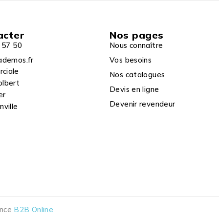
acter
Nos pages
 57 50
Nous connaître
ademos.fr
Vos besoins
rciale
Nos catalogues
olbert
Devis en ligne
er
Devenir revendeur
ville
ence
B2B Online