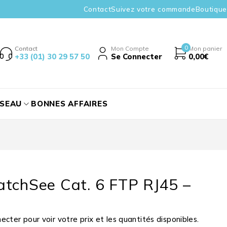
Contact
Suivez votre commande
Boutique
0
Contact
Mon Compte
Mon panier
+33 (01) 30 29 57 50
Se Connecter
0,00
€
ÉSEAU
BONNES AFFAIRES
atchSee Cat. 6 FTP RJ45 –
cter pour voir votre prix et les quantités disponibles.