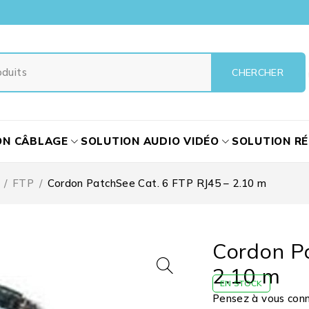
ON CÂBLAGE
SOLUTION AUDIO VIDÉO
SOLUTION R
/
FTP
/
Cordon PatchSee Cat. 6 FTP RJ45 – 2.10 m
Cordon P
2.10 m
EN STOCK
Pensez à vous conne