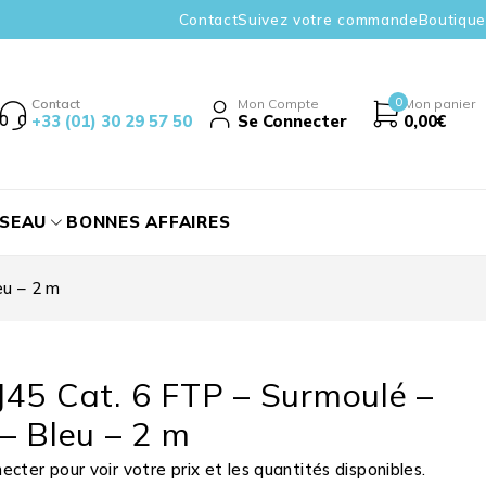
Contact
Suivez votre commande
Boutique
0
Contact
Mon Compte
Mon panier
+33 (01) 30 29 57 50
Se Connecter
0,00
€
ÉSEAU
BONNES AFFAIRES
eu – 2 m
45 Cat. 6 FTP – Surmoulé –
– Bleu – 2 m
cter pour voir votre prix et les quantités disponibles.