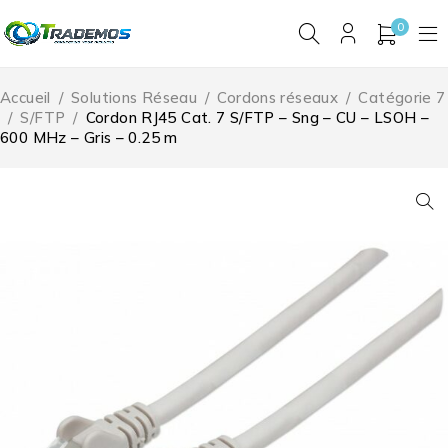
0
Accueil
/
Solutions Réseau
/
Cordons réseaux
/
Catégorie 7
/
S/FTP
/
Cordon RJ45 Cat. 7 S/FTP – Sng – CU – LSOH –
600 MHz – Gris – 0.25 m