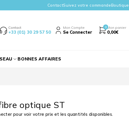
Contact
Suivez votre commande
Boutique
0
Contact
Mon Compte
Mon panier
+33 (01) 30 29 57 50
Se Connecter
0,00
€
ÉSEAU
BONNES AFFAIRES
ibre optique ST
cter pour voir votre prix et les quantités disponibles.