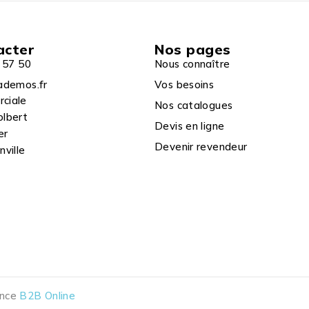
acter
Nos pages
 57 50
Nous connaître
ademos.fr
Vos besoins
rciale
Nos catalogues
olbert
Devis en ligne
er
Devenir revendeur
ville
ence
B2B Online