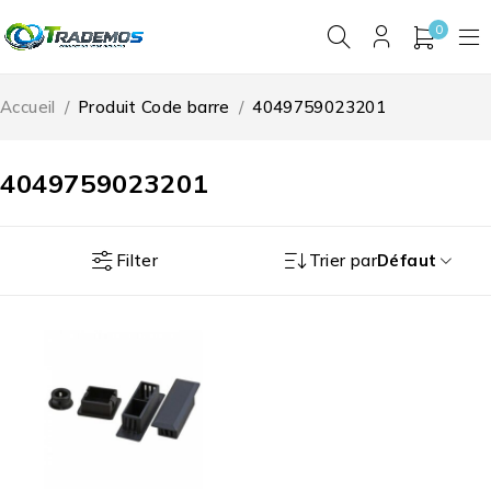
0
Accueil
/
Produit Code barre
/
4049759023201
4049759023201
Filter
Trier par
Défaut