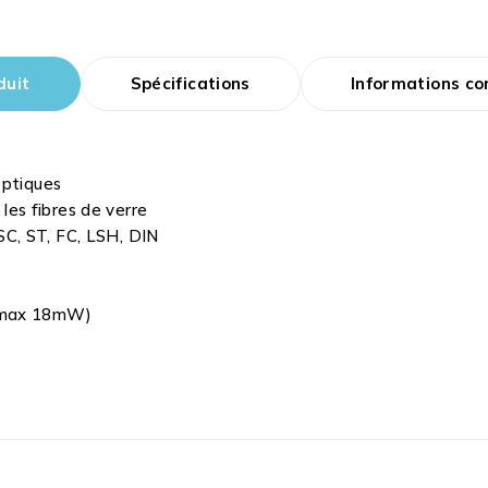
duit
Spécifications
Informations c
optiques
 les fibres de verre
C, ST, FC, LSH, DIN
 (max 18mW)