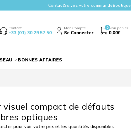
Contact
Suivez votre commande
Boutique
0
Contact
Mon Compte
Mon panier
+33 (01) 30 29 57 50
Se Connecter
0,00
€
ÉSEAU
BONNES AFFAIRES
 visuel compact de défauts
fibres optiques
cter pour voir votre prix et les quantités disponibles.