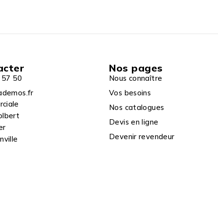
acter
Nos pages
 57 50
Nous connaître
ademos.fr
Vos besoins
rciale
Nos catalogues
olbert
Devis en ligne
er
Devenir revendeur
ville