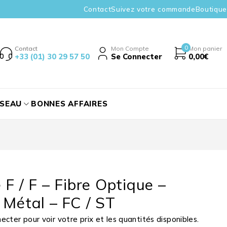
Contact
Suivez votre commande
Boutique
0
Contact
Mon Compte
Mon panier
+33 (01) 30 29 57 50
Se Connecter
0,00
€
ÉSEAU
BONNES AFFAIRES
 F / F – Fibre Optique –
 Métal – FC / ST
cter pour voir votre prix et les quantités disponibles.