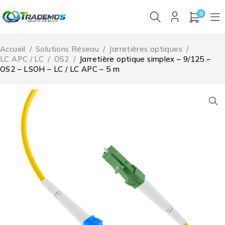
0
Accueil
/
Solutions Réseau
/
Jarretières optiques
/
LC APC / LC
/
OS2
/
Jarretière optique simplex – 9/125 –
OS2 – LSOH – LC / LC APC – 5 m