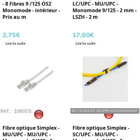
- 8 Fibres 9 /125 OS2
LC/UPC - MU/UPC -
Monomode - intérieur -
Monomode 9/125 - 2 mm -
Prix au m
LSZH - 2 m
2,75
€
17,60
€
Lire la suite
Lire la suite
Réf. : 108005
Réf. : 108202
EN COURS DE RÉAPPROVISIONNEMENT
Fibre optique Simplex -
Fibre optique Simplex -
MU/UPC - MU/UPC -
SC/UPC - MU/UPC -