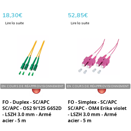
18,30
€
52,85
€
Lire la suite
Lire la suite
Réf. : 127051
Réf. : 127052
EN COURS DE RÉAPPROVISIONNEMENT
EN COURS DE RÉAPPROVISIONNEMENT
FO - Duplex - SC/APC
FO - Simplex - SC/APC
SC/APC - OS2 9/125 G652D
SC/APC - OM4 Erika violet
- LSZH 3.0 mm - Armé
- LSZH 3.0 mm - Armé
acier - 5 m
acier - 5 m