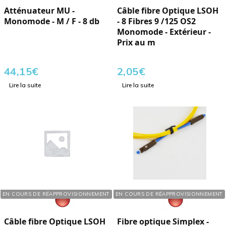
Atténuateur MU -
Câble fibre Optique LSOH
Monomode - M / F - 8 db
- 8 Fibres 9 /125 OS2
Monomode - Extérieur -
Prix au m
44,15
€
2,05
€
Lire la suite
Lire la suite
Réf. : 146801
Réf. : 108102
EN COURS DE RÉAPPROVISIONNEMENT
EN COURS DE RÉAPPROVISIONNEMENT
Câble fibre Optique LSOH
Fibre optique Simplex -