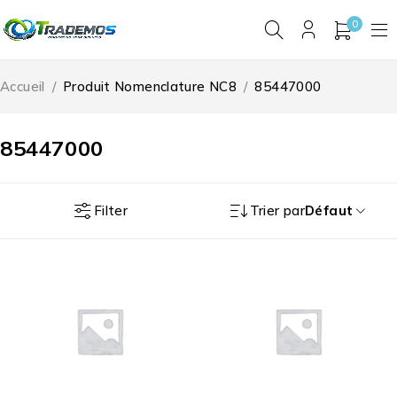
0
Accueil
/
Produit Nomenclature NC8
/
85447000
85447000
Filter
Trier par
Défaut