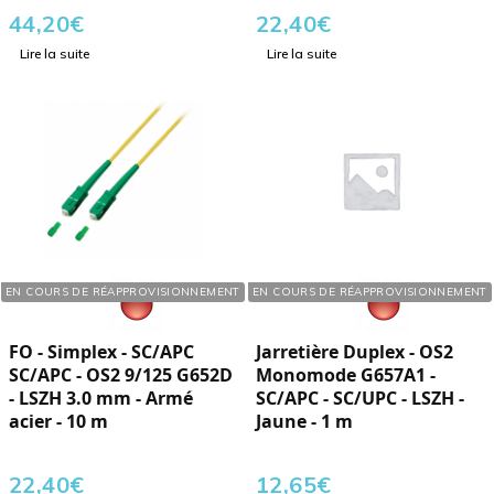
44,20
€
22,40
€
Lire la suite
Lire la suite
Réf. : 127100
Réf. : 104010
EN COURS DE RÉAPPROVISIONNEMENT
EN COURS DE RÉAPPROVISIONNEMENT
FO - Simplex - SC/APC
Jarretière Duplex - OS2
SC/APC - OS2 9/125 G652D
Monomode G657A1 -
- LSZH 3.0 mm - Armé
SC/APC - SC/UPC - LSZH -
acier - 10 m
Jaune - 1 m
22,40
€
12,65
€