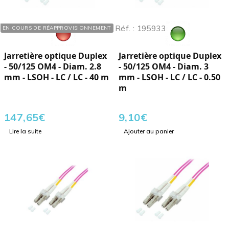
Réf. : 195440
Réf. : 195933
EN COURS DE RÉAPPROVISIONNEMENT
Jarretière optique Duplex
Jarretière optique Duplex
- 50/125 OM4 - Diam. 2.8
- 50/125 OM4 - Diam. 3
mm - LSOH - LC / LC - 40 m
mm - LSOH - LC / LC - 0.50
m
147,65
€
9,10
€
Lire la suite
Ajouter au panier