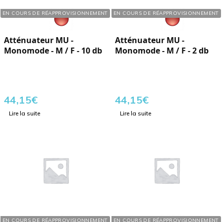
Réf. : 109810
Réf. : 109802
EN COURS DE RÉAPPROVISIONNEMENT
EN COURS DE RÉAPPROVISIONNEMENT
Atténuateur MU -
Atténuateur MU -
Monomode - M / F - 10 db
Monomode - M / F - 2 db
44,15
€
44,15
€
Lire la suite
Lire la suite
Réf. : 109804
Réf. : 109806
EN COURS DE RÉAPPROVISIONNEMENT
EN COURS DE RÉAPPROVISIONNEMENT