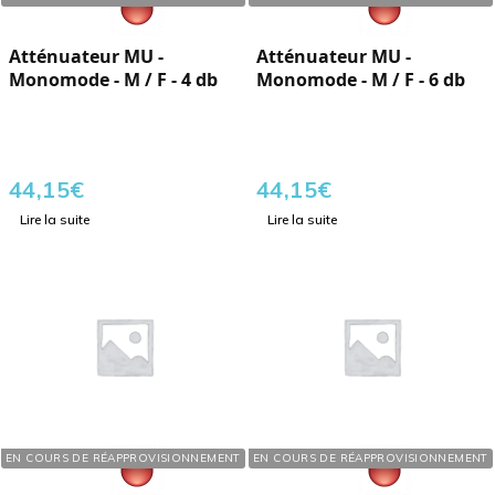
Atténuateur MU -
Atténuateur MU -
Monomode - M / F - 4 db
Monomode - M / F - 6 db
44,15
€
44,15
€
Lire la suite
Lire la suite
Réf. : 109808
Réf. : 146808
EN COURS DE RÉAPPROVISIONNEMENT
EN COURS DE RÉAPPROVISIONNEMENT