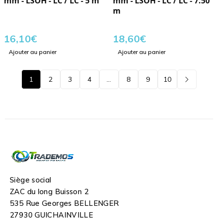
mm - LSOH - LC / LC - 5 m
mm - LSOH - LC / LC - 7.50
m
16,10
€
18,60
€
Ajouter au panier
Ajouter au panier
1
2
3
4
…
8
9
10
Siège social
ZAC du long Buisson 2
535 Rue Georges BELLENGER
27930 GUICHAINVILLE