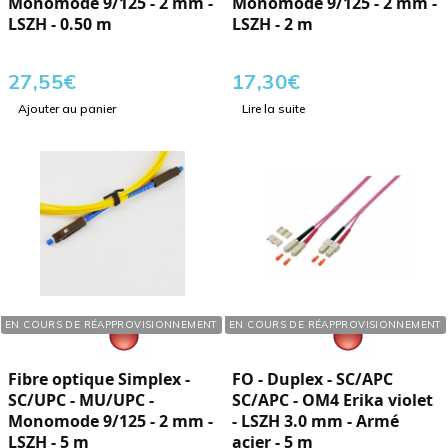
Monomode 9/125 - 2 mm -
Monomode 9/125 - 2 mm -
LSZH - 0.50 m
LSZH - 2 m
27,55
€
17,30
€
Ajouter au panier
Lire la suite
Réf. : 108205
Réf. : 127053
EN COURS DE RÉAPPROVISIONNEMENT
EN COURS DE RÉAPPROVISIONNEMENT
Fibre optique Simplex -
FO - Duplex - SC/APC
SC/UPC - MU/UPC -
SC/APC - OM4 Erika violet
Monomode 9/125 - 2 mm -
- LSZH 3.0 mm - Armé
LSZH - 5 m
acier - 5 m