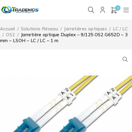
0
Accueil
/
Solutions Réseau
/
Jarretières optiques
/
LC / LC
/
OS2
/
Jarretière optique Duplex – 9/125 OS2 G652D – 3
mm – LSOH – LC / LC – 1 m