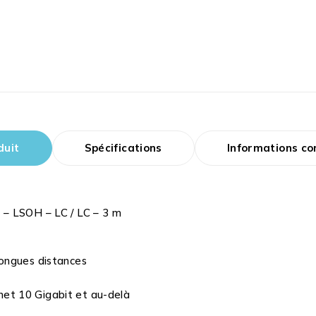
duit
Spécifications
Informations c
 – LSOH – LC / LC – 3 m
ongues distances
rnet 10 Gigabit et au-delà