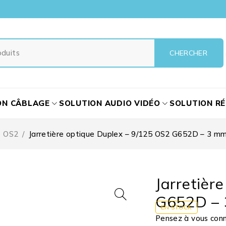
ON CÂBLAGE
SOLUTION AUDIO VIDÉO
SOLUTION R
OS2
/
Jarretière optique Duplex – 9/125 OS2 G652D – 3 mm
Jarretièr
G652D – 
EN STOCK
Pensez à vous conne