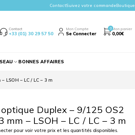
Contact
Suivez votre commande
Boutique
0
Contact
Mon Compte
Mon panier
+33 (01) 30 29 57 50
Se Connecter
0,00
€
ÉSEAU
BONNES AFFAIRES
 – LSOH – LC / LC – 3 m
e optique Duplex – 9/125 OS2
3 mm – LSOH – LC / LC – 3 m
cter pour voir votre prix et les quantités disponibles.