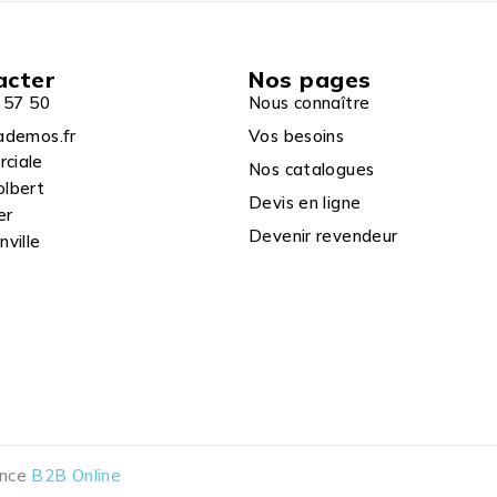
acter
Nos pages
 57 50
Nous connaître
ademos.fr
Vos besoins
rciale
Nos catalogues
olbert
Devis en ligne
er
Devenir revendeur
ville
ence
B2B Online