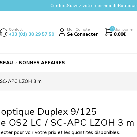
Contact
Suivez votre commande
Boutique
0
Contact
Mon Compte
Mon panier
+33 (01) 30 29 57 50
Se Connecter
0,00
€
ÉSEAU
BONNES AFFAIRES
/ SC-APC LZOH 3 m
e optique Duplex 9/125
e OS2 LC / SC-APC LZOH 3 m
cter pour voir votre prix et les quantités disponibles.