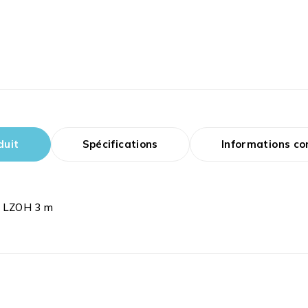
duit
Spécifications
Informations c
C LZOH 3 m