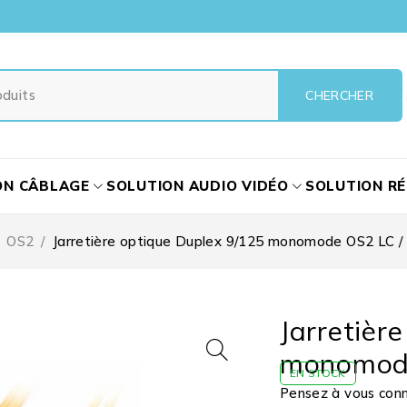
ON CÂBLAGE
SOLUTION AUDIO VIDÉO
SOLUTION R
OS2
/
Jarretière optique Duplex 9/125 monomode OS2 LC 
Jarretièr
monomod
EN STOCK
Pensez à vous conne