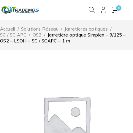
0
Accueil
/
Solutions Réseau
/
Jarretières optiques
/
SC / SC APC
/
OS2
/
Jarretière optique Simplex – 9/125 –
OS2 – LSOH – SC / SCAPC – 1 m