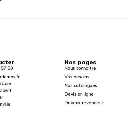
acter
Nos pages
 57 50
Nous connaître
ademos.fr
Vos besoins
rciale
Nos catalogues
olbert
Devis en ligne
er
Devenir revendeur
ville