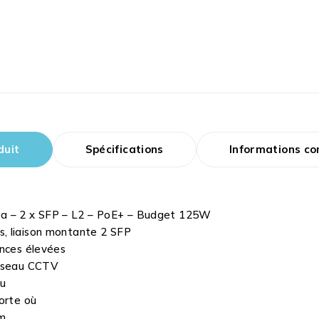
duit
Spécifications
Informations c
a – 2 x SFP – L2 – PoE+ – Budget 125W
, liaison montante 2 SFP
ances élevées
réseau CCTV
au
orte où
mm