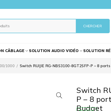
ON CÂBLAGE
SOLUTION AUDIO VIDÉO
SOLUTION R
00/1000
/
Switch RUIJIE RG-NBS3100-8GT2SFP-P – 8 ports G
Switch R
P – 8 por
Budget
EN STOCK