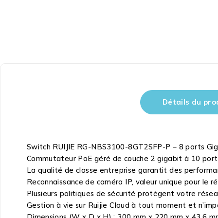
Détails du pro
Switch RUIJIE RG-NBS3100-8GT2SFP-P – 8 ports Gig
Commutateur PoE géré de couche 2 gigabit à 10 ports
La qualité de classe entreprise garantit des perform
Reconnaissance de caméra IP, valeur unique pour le 
Plusieurs politiques de sécurité protègent votre rése
Gestion à vie sur Ruijie Cloud à tout moment et n’imp
Dimensions (W x D x H) : 300 mm x 220 mm x 43.6 