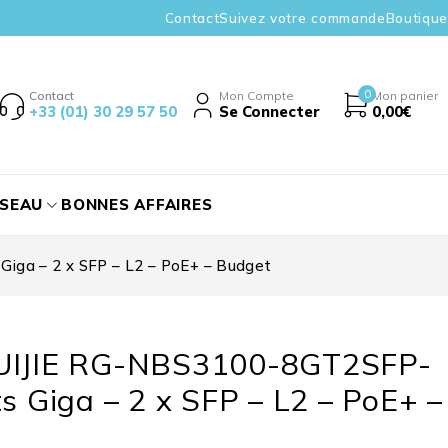
Contact
Suivez votre commande
Boutique
0
Contact
Mon Compte
Mon panier
+33 (01) 30 29 57 50
Se Connecter
0,00
€
ÉSEAU
BONNES AFFAIRES
iga – 2 x SFP – L2 – PoE+ – Budget
UIJIE RG-NBS3100-8GT2SFP-
ts Giga – 2 x SFP – L2 – PoE+ –