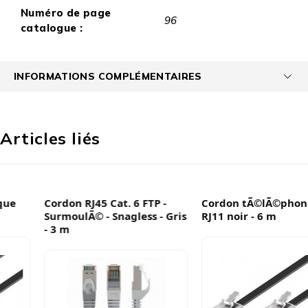
Numéro de page
96
catalogue :
INFORMATIONS COMPLÉMENTAIRES
Articles liés
Cordon RJ45 Cat. 6 FTP -
Cordon tÃ©lÃ©phonique
SurmoulÃ© - Snagless - Gris
RJ11 noir - 6 m
- 3 m