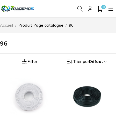
0
Accueil
/
Produit Page catalogue
/
96
96
Filter
Trier par
Défaut