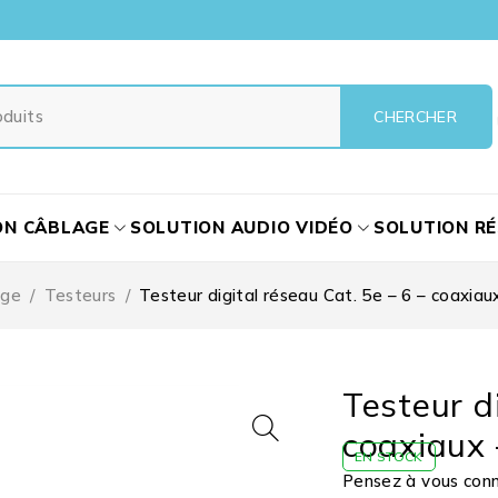
ON CÂBLAGE
SOLUTION AUDIO VIDÉO
SOLUTION R
age
/
Testeurs
/
Testeur digital réseau Cat. 5e – 6 – coaxia
Testeur d
coaxiaux 
EN STOCK
Pensez à vous conne