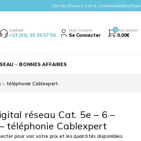
Contact
Suivez votre commande
Boutique
0
Contact
Mon Compte
Mon panier
+33 (01) 30 29 57 50
Se Connecter
0,00
€
ÉSEAU
BONNES AFFAIRES
ux – téléphonie Cablexpert
igital réseau Cat. 5e – 6 –
– téléphonie Cablexpert
cter pour voir votre prix et les quantités disponibles.