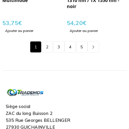
Multimode
1310 nm / TX 1550 nm -
noir
53,75
€
54,20
€
Ajouter au panier
Ajouter au panier
1
2
3
4
5
Siège social
ZAC du long Buisson 2
535 Rue Georges BELLENGER
27930 GUICHAINVILLE