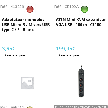
Réf. : 413289
Réf. : CE100A
Adaptateur monobloc
ATEN Mini KVM extendeur
USB Micro B / M vers USB
VGA USB - 100 m - CE100
type C / F - Blanc
3,65
€
199,95
€
Ajouter au panier
Ajouter au panier
Réf. : 555211
Réf. : 558420
EN COURS DE RÉAPPROVISIONNEMENT