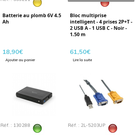
Batterie au plomb 6V 4.5
Bloc multiprise
Ah
intelligent - 4 prises 2P+T -
2 USB A - 1 USB C - Noir -
1.50 m
18,90
€
61,50
€
Ajouter au panier
Lire la suite
Réf. : 130288
Réf. : 2L-5203UP