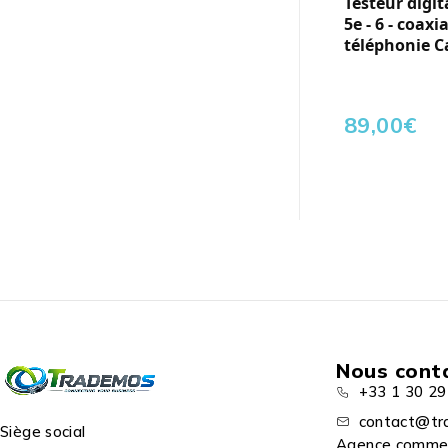
Testeur digit
5e - 6 - coaxi
téléphonie C
89,00
€
Nous cont
+33 1 30 29
contact@tr
Siège social
Agence comme