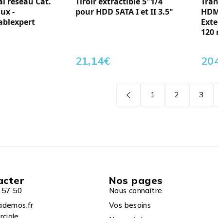
al réseau Cat.
Tiroir extractible 5"1/4
Tran
aux -
pour HDD SATA I et II 3.5"
HDMI
ablexpert
Exte
120
21,14
€
20
1
2
3
acter
Nos pages
 57 50
Nous connaître
ademos.fr
Vos besoins
rciale