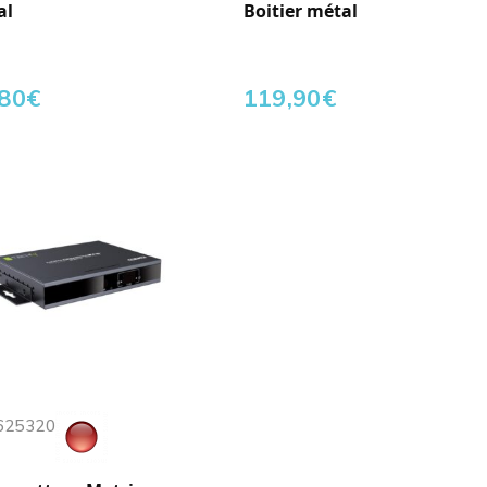
al
Boitier métal
,80
€
119,90
€
 625320