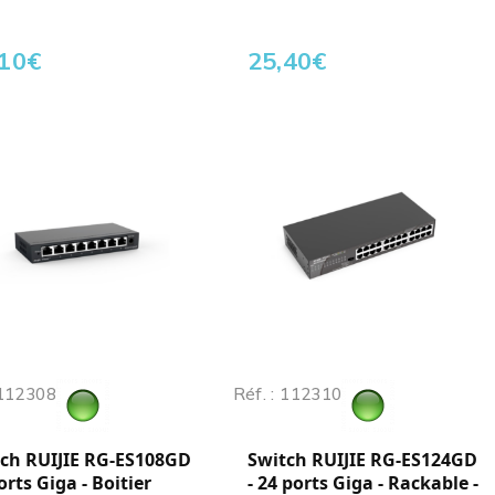
,10
€
25,40
€
 112308
Réf. : 112310
ch RUIJIE RG-ES108GD
Switch RUIJIE RG-ES124GD
ports Giga - Boitier
- 24 ports Giga - Rackable -