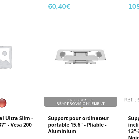
60,40
€
10
Réf. : 290153
Réf. :
EN COURS DE
RÉAPPROVISIONNEMENT
l Ultra Slim -
Support pour ordinateur
Sup
37" - Vesa 200
portable 15.6" - Pliable -
incl
Aluminium
13"-
Noir