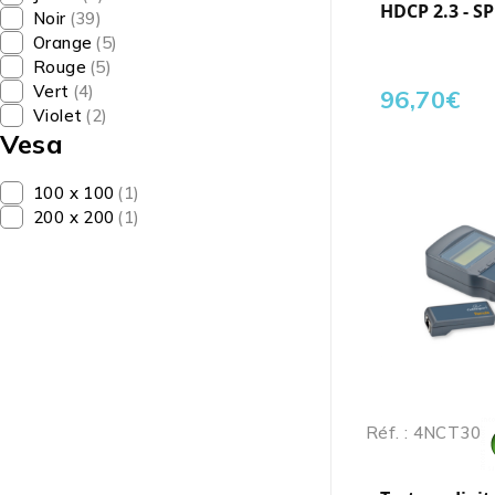
HDCP 2.3 - S
Noir
(39)
Orange
(5)
Rouge
(5)
Vert
(4)
96,70
€
Violet
(2)
Vesa
100 x 100
(1)
200 x 200
(1)
Réf. : 4NCT30