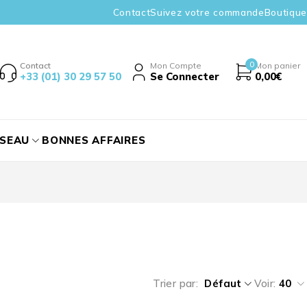
Contact
Suivez votre commande
Boutique
0
Contact
Mon Compte
Mon panier
+33 (01) 30 29 57 50
Se Connecter
0,00
€
ÉSEAU
BONNES AFFAIRES
Trier par
Défaut
Voir:
40