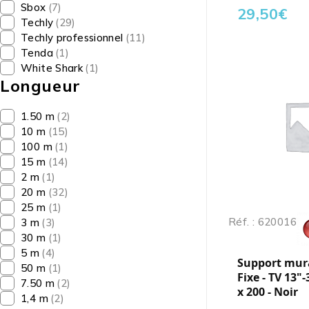
Sbox
(7)
29,50
€
Techly
(29)
Techly professionnel
(11)
Tenda
(1)
White Shark
(1)
Longueur
1.50 m
(2)
10 m
(15)
100 m
(1)
15 m
(14)
2 m
(1)
20 m
(32)
25 m
(1)
Réf. : 620016
3 m
(3)
30 m
(1)
5 m
(4)
Support mura
50 m
(1)
Fixe - TV 13"-
7.50 m
(2)
x 200 - Noir
1,4 m
(2)