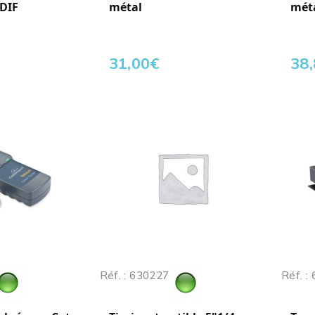
PDIF
métal
mét
31,00
€
38
Réf. : 630227
Réf. :