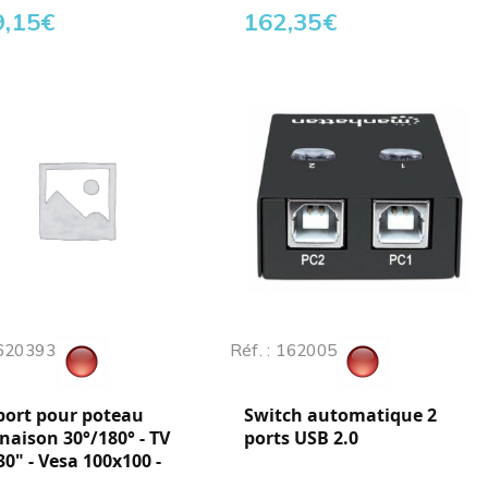
9,15
€
162,35
€
 620393
Réf. : 162005
port pour poteau
Switch automatique 2
inaison 30°/180° - TV
ports USB 2.0
30" - Vesa 100x100 -