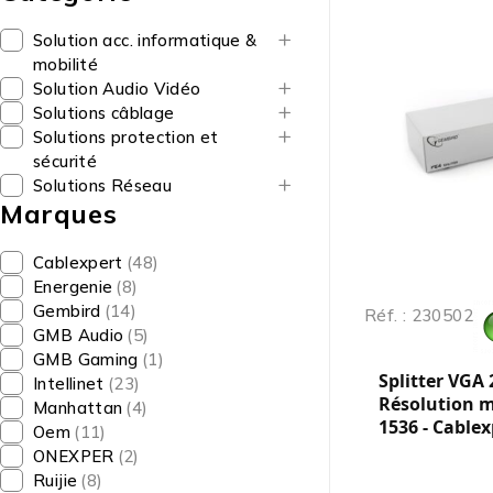
Solution acc. informatique &
mobilité
Solution Audio Vidéo
Solutions câblage
Solutions protection et
sécurité
Solutions Réseau
Marques
Cablexpert
(48)
Energenie
(8)
Gembird
(14)
Réf. : 230502
GMB Audio
(5)
GMB Gaming
(1)
Splitter VGA 
Intellinet
(23)
Résolution m
Manhattan
(4)
1536 - Cablex
Oem
(11)
ONEXPER
(2)
Ruijie
(8)