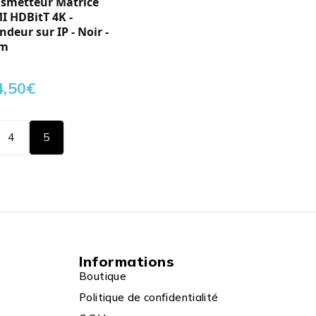
smetteur Matrice
 HDBitT 4K -
ndeur sur IP - Noir -
 m
4,50
€
4
5
Informations
Boutique
Politique de confidentialité