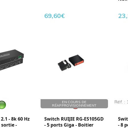
69,60
€
23
Réf. : 112301
Réf. :
EN COURS DE
RÉAPPROVISIONNEMENT
.1 - 8k 60 Hz
Switch RUIJIE RG-ES105GD
Swit
 sortie -
- 5 ports Giga - Boitier
- 8 