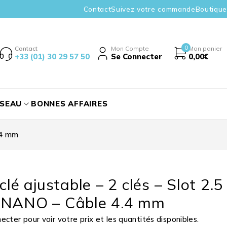
Contact
Suivez votre commande
Boutique
0
Contact
Mon Compte
Mon panier
+33 (01) 30 29 57 50
Se Connecter
0,00
€
ÉSEAU
BONNES AFFAIRES
.4 mm
clé ajustable – 2 clés – Slot 2.5
 NANO – Câble 4.4 mm
cter pour voir votre prix et les quantités disponibles.