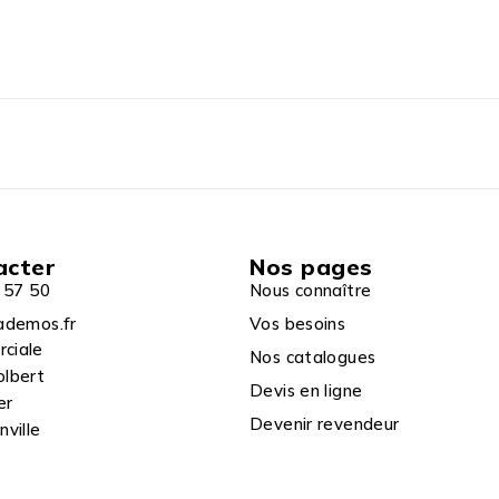
acter
Nos pages
 57 50
Nous connaître
ademos.fr
Vos besoins
rciale
Nos catalogues
olbert
Devis en ligne
er
Devenir revendeur
ville