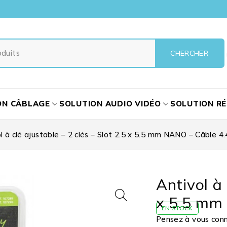
ON CÂBLAGE
SOLUTION AUDIO VIDÉO
SOLUTION R
l à clé ajustable – 2 clés – Slot 2.5 x 5.5 mm NANO – Câble 4
Antivol à 
x 5.5 mm
EN STOCK
Pensez à vous conne