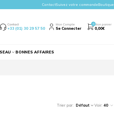
Contact
Suivez votre commande
Boutique
0
Contact
Mon Compte
Mon panier
+33 (01) 30 29 57 50
Se Connecter
0,00
€
ÉSEAU
BONNES AFFAIRES
Trier par
Défaut
Voir:
40