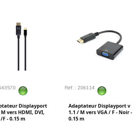
 643570
Réf. : 206114
tateur Displayport
Adaptateur Displayport v
/ M vers HDMI, DVI,
1.1 / M vers VGA / F - Noir -
/F - 0.15 m
0.15 m