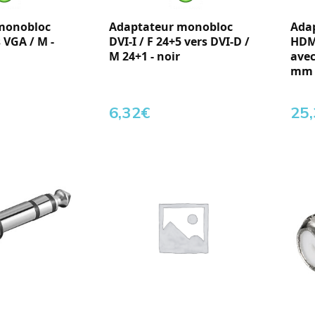
monobloc
Adaptateur monobloc
Ada
s VGA / M -
DVI-I / F 24+5 vers DVI-D /
HDMI
M 24+1 - noir
avec
mm -
6,32
€
25