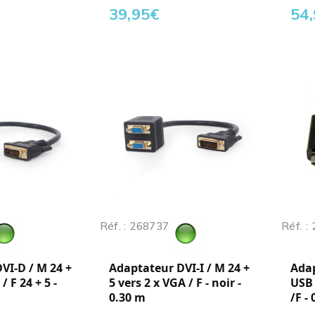
39,95
€
54
Réf. : 268737
Réf. :
VI-D / M 24 +
Adaptateur DVI-I / M 24 +
Ada
/ F 24 + 5 -
5 vers 2 x VGA / F - noir -
USB 
0.30 m
/F -