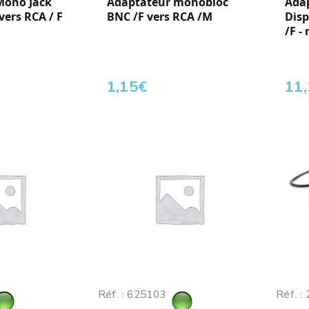
Mono Jack
Adaptateur monobloc
Ada
vers RCA / F
BNC /F vers RCA /M
Disp
/F - 
1,15
€
11
Réf. : 625103
Réf. :