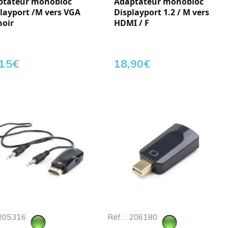
ptateur monobloc
Adaptateur monobloc
layport /M vers VGA
Displayport 1.2 / M vers
noir
HDMI / F
,15
€
18,90
€
 205316
Réf. : 206180