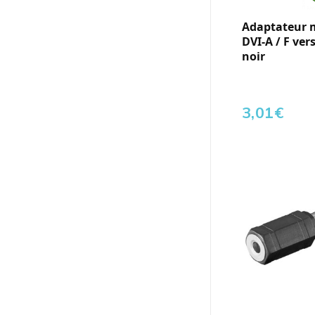
Adaptateur 
DVI-A / F ver
noir
3,01
€