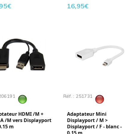
,95
€
16,95
€
 206191
Réf. : 251731
ptateur HDMI /M +
Adaptateur Mini
A /M vers Displayport
Displayport / M >
 0.15 m
Displayport / F - blanc -
0.15 m