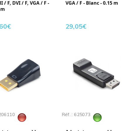
 / F, DVI / F, VGA / F -
VGA / F - Blanc - 0.15 m
 m
,60
€
29,05
€
 206110
Réf. : 625073