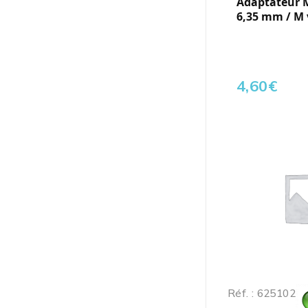
Adaptateur 
6,35 mm / M 
4,60
€
Réf. : 625102