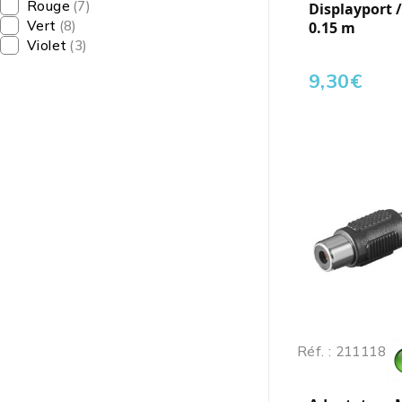
Rouge
(7)
Displayport /F
Vert
(8)
0.15 m
Violet
(3)
9,30
€
Réf. : 211118