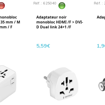
Réf. : 625040
Réf. :
monobloc
Adaptateur noir
Adap
6,35 mm / M
monobloc HDMI /F > DVI-
 mm / F
D Dual link 24+1 /F
5,59
€
1,9