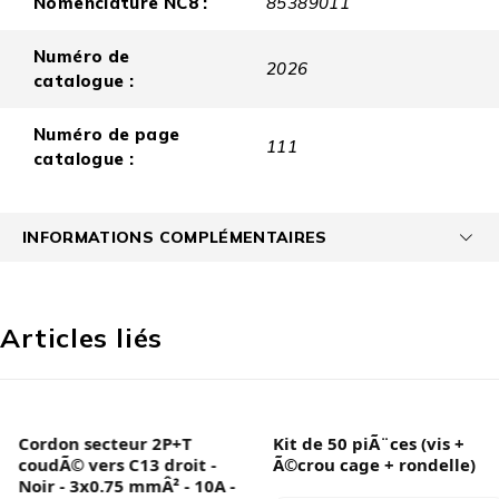
Nomenclature NC8 :
85389011
Numéro de
2026
catalogue :
Numéro de page
111
catalogue :
INFORMATIONS COMPLÉMENTAIRES
Articles liés
Cordon secteur 2P+T
Kit de 50 piÃ¨ces (vis +
coudÃ© vers C13 droit -
Ã©crou cage + rondelle)
Noir - 3x0.75 mmÂ² - 10A -