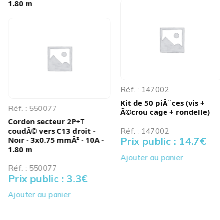
1.80 m
Réf. : 147002
Kit de 50 piÃ¨ces (vis +
Réf. : 550077
Ã©crou cage + rondelle)
Cordon secteur 2P+T
coudÃ© vers C13 droit -
Réf. : 147002
Noir - 3x0.75 mmÂ² - 10A -
Prix public : 14.7
€
1.80 m
Ajouter au panier
Réf. : 550077
Prix public : 3.3
€
Ajouter au panier