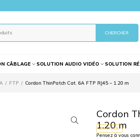
ON CÂBLAGE
SOLUTION AUDIO VIDÉO
SOLUTION R
6A
/
FTP
/
Cordon ThinPatch Cat. 6A FTP RJ45 – 1.20 m
Cordon T
1.20 m
EN STOCK
Pensez à vous conne