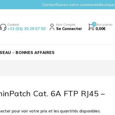
Contact
Suivez votre commande
Boutique
0
Contact
Mon Compte
Mon panier
+33 (01) 30 29 57 50
Se Connecter
0,00
€
ÉSEAU
BONNES AFFAIRES
hinPatch Cat. 6A FTP RJ45 –
cter pour voir votre prix et les quantités disponibles.