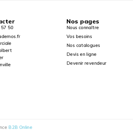
acter
Nos pages
 57 50
Nous connaître
ademos.fr
Vos besoins
rciale
Nos catalogues
olbert
Devis en ligne
er
Devenir revendeur
ville
ence
B2B Online