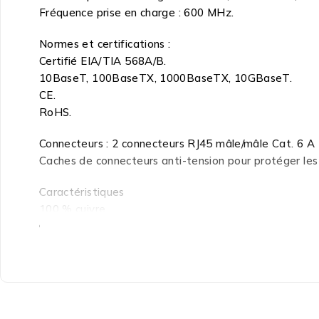
Fréquence prise en charge : 600 MHz.
Normes et certifications :
Certifié EIA/TIA 568A/B.
10BaseT, 100BaseTX, 1000BaseTX, 10GBaseT.
CE.
RoHS.
Connecteurs : 2 connecteurs RJ45 mâle/mâle Cat. 6 A
Caches de connecteurs anti-tension pour protéger le
Caractéristiques
100 % cuivre
Gaine de câble LSZH
Avec blindage S/FTP : tresse blindée et blindage alu
Câble : 4 paires
Conducteurs : 26/7 AWG
Norme CAT 7 (600 MHz)
Couleur : Bleu