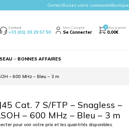
Contact
Suivez votre commande
Boutique
0
Contact
Mon Compte
Mon panier
+33 (01) 30 29 57 50
Se Connecter
0,00
€
ÉSEAU
BONNES AFFAIRES
LSOH – 600 MHz – Bleu – 3 m
45 Cat. 7 S/FTP – Snagless –
LSOH – 600 MHz – Bleu – 3 m
cter pour voir votre prix et les quantités disponibles.