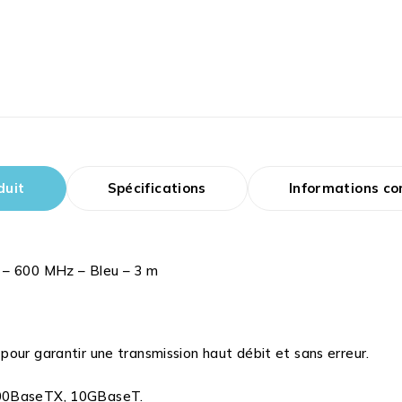
duit
Spécifications
Informations c
 – 600 MHz – Bleu – 3 m
our garantir une transmission haut débit et sans erreur.
000BaseTX, 10GBaseT.