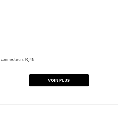
s connecteurs RJ45
VOIR PLUS
minium autour de chaque paire