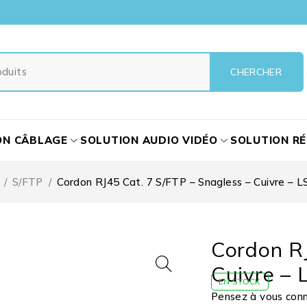
ON CÂBLAGE
SOLUTION AUDIO VIDÉO
SOLUTION R
/
S/FTP
/
Cordon RJ45 Cat. 7 S/FTP – Snagless – Cuivre – 
Cordon RJ
Cuivre – 
EN STOCK
Pensez à vous conne