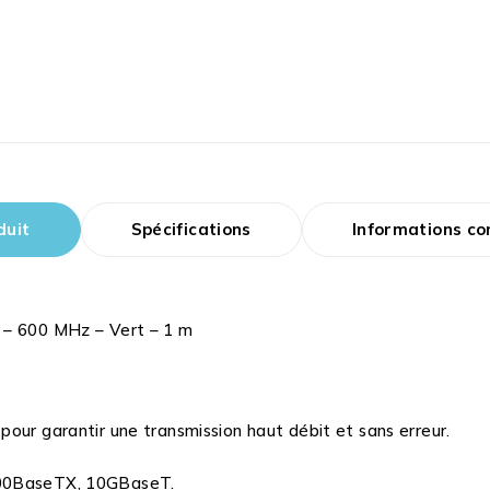
duit
Spécifications
Informations c
 – 600 MHz – Vert – 1 m
our garantir une transmission haut débit et sans erreur.
000BaseTX, 10GBaseT.