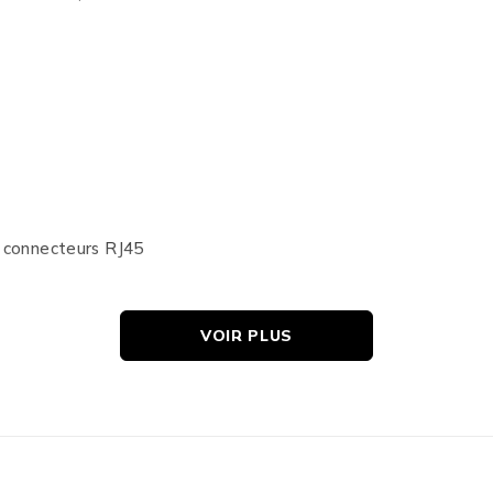
s connecteurs RJ45
VOIR PLUS
minium autour de chaque paire