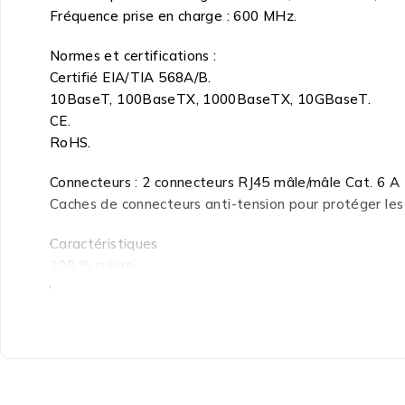
Fréquence prise en charge : 600 MHz.
Normes et certifications :
Certifié EIA/TIA 568A/B.
10BaseT, 100BaseTX, 1000BaseTX, 10GBaseT.
CE.
RoHS.
Connecteurs : 2 connecteurs RJ45 mâle/mâle Cat. 6 A
Caches de connecteurs anti-tension pour protéger le
Caractéristiques
100 % cuivre
Gaine de câble LSZH
Avec blindage S/FTP : tresse blindée et blindage alu
Câble : 4 paires
Conducteurs : 26/7 AWG
Norme CAT 7 (600 MHz)
Couleur : Vert