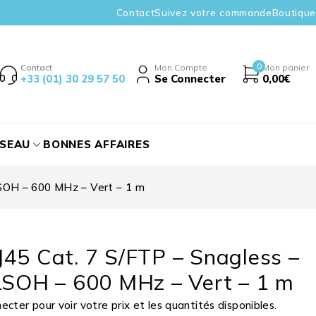
Contact
Suivez votre commande
Boutique
0
Contact
Mon Compte
Mon panier
+33 (01) 30 29 57 50
Se Connecter
0,00
€
ÉSEAU
BONNES AFFAIRES
LSOH – 600 MHz – Vert – 1 m
45 Cat. 7 S/FTP – Snagless –
LSOH – 600 MHz – Vert – 1 m
cter pour voir votre prix et les quantités disponibles.