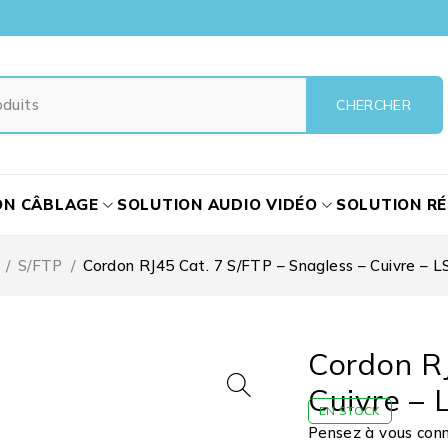
ON CÂBLAGE
SOLUTION AUDIO VIDÉO
SOLUTION R
/
S/FTP
/
Cordon RJ45 Cat. 7 S/FTP – Snagless – Cuivre – 
Cordon RJ
Cuivre – 
EN STOCK
Pensez à vous conne