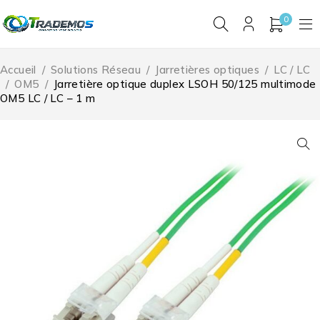
0
Accueil
/
Solutions Réseau
/
Jarretières optiques
/
LC / LC
/
OM5
/
Jarretière optique duplex LSOH 50/125 multimode
OM5 LC / LC – 1 m