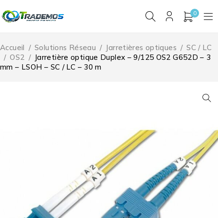
0
Accueil
/
Solutions Réseau
/
Jarretières optiques
/
SC / LC
/
OS2
/
Jarretière optique Duplex – 9/125 OS2 G652D – 3
mm – LSOH – SC / LC – 30 m