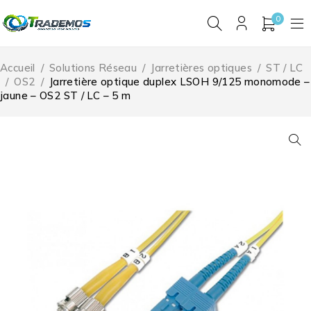
0
Accueil
/
Solutions Réseau
/
Jarretières optiques
/
ST / LC
/
OS2
/
Jarretière optique duplex LSOH 9/125 monomode –
jaune – OS2 ST / LC – 5 m