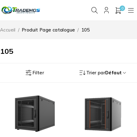
0
Accueil
/
Produit Page catalogue
/
105
105
Filter
Trier par
Défaut