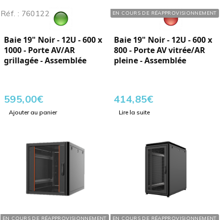
Réf. : 760122
Réf. : 760121
EN COURS DE RÉAPPROVISIONNEMENT
Baie 19" Noir - 12U - 600 x
Baie 19" Noir - 12U - 600 x
1000 - Porte AV/AR
800 - Porte AV vitrée/AR
grillagée - Assemblée
pleine - Assemblée
595,00
€
414,85
€
Ajouter au panier
Lire la suite
Réf. : 760142
Réf. : 760202
EN COURS DE RÉAPPROVISIONNEMENT
EN COURS DE RÉAPPROVISIONNEMENT