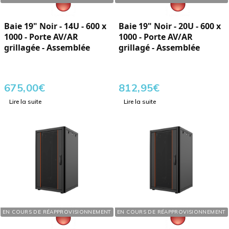
Baie 19" Noir - 14U - 600 x
Baie 19" Noir - 20U - 600 x
1000 - Porte AV/AR
1000 - Porte AV/AR
grillagée - Assemblée
grillagé - Assemblée
675,00
€
812,95
€
Lire la suite
Lire la suite
Réf. : 760200
Réf. : 760220
EN COURS DE RÉAPPROVISIONNEMENT
EN COURS DE RÉAPPROVISIONNEMENT