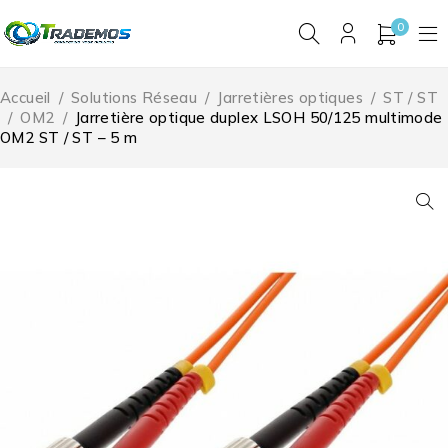
0
Accueil
/
Solutions Réseau
/
Jarretières optiques
/
ST / ST
/
OM2
/
Jarretière optique duplex LSOH 50/125 multimode
OM2 ST / ST – 5 m