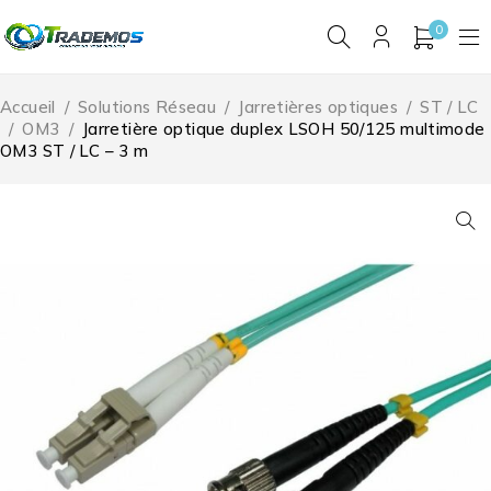
0
Accueil
/
Solutions Réseau
/
Jarretières optiques
/
ST / LC
/
OM3
/
Jarretière optique duplex LSOH 50/125 multimode
OM3 ST / LC – 3 m