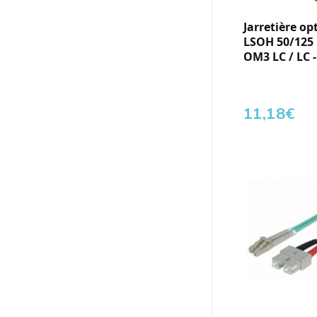
Jarretière op
LSOH 50/125
OM3 LC / LC -
11,18
€