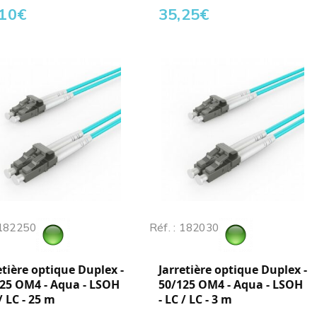
,10
€
35,25
€
 182250
Réf. : 182030
etière optique Duplex -
Jarretière optique Duplex -
25 OM4 - Aqua - LSOH
50/125 OM4 - Aqua - LSOH
 / LC - 25 m
- LC / LC - 3 m