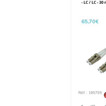
- LC / LC - 30
65,70
€
Réf. : 195755