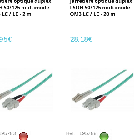
etière optique duplex
Jarretière optique duplex
H 50/125 multimode
LSOH 50/125 multimode
LC / LC - 2 m
OM3 LC / LC - 20 m
,95
€
28,18
€
 195783
Réf. : 195788