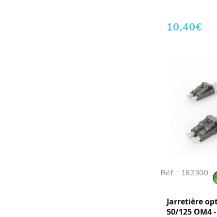
10,40
€
Réf. : 182300
Jarretière op
50/125 OM4 -