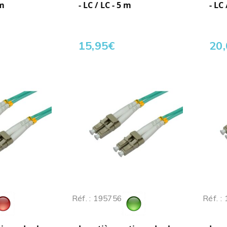
 m
- LC / LC - 5 m
- LC
15,95
€
20
Réf. : 195756
Réf. :