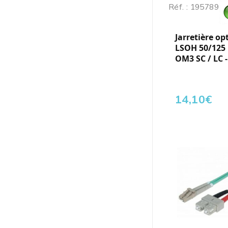
Réf. : 195789
Jarretière op
LSOH 50/125
OM3 SC / LC 
14,10
€