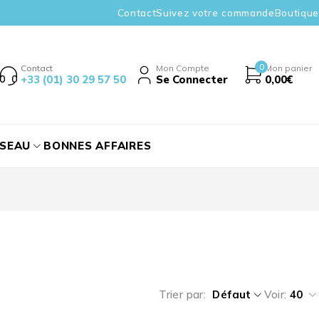
Contact
Suivez votre commande
Boutique
0
Contact
Mon Compte
Mon panier
+33 (01) 30 29 57 50
Se Connecter
0,00
€
ÉSEAU
BONNES AFFAIRES
Trier par
Défaut
Voir:
40