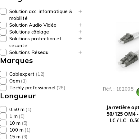
Solution acc. informatique &
mobilité
Solution Audio Vidéo
Solutions câblage
Solutions protection et
sécurité
Solutions Réseau
Marques
Cablexpert
(12)
Oem
(1)
Techly professionnel
(28)
Réf. : 182005
Longueur
Jarretière op
0.50 m
(1)
50/125 OM4 -
1 m
(5)
- LC / LC - 0.
10 m
(5)
100 m
(1)
15 m
(3)