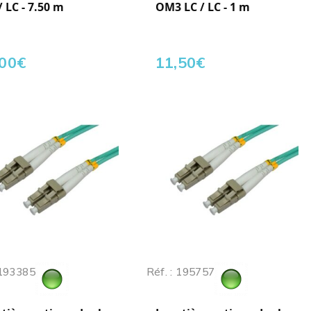
 / LC - 7.50 m
OM3 LC / LC - 1 m
,00
€
11,50
€
 193385
Réf. : 195757