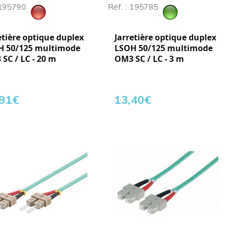
 195790
Réf. : 195785
etière optique duplex
Jarretière optique duplex
H 50/125 multimode
LSOH 50/125 multimode
SC / LC - 20 m
OM3 SC / LC - 3 m
,91
€
13,40
€