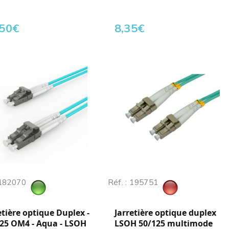
,50
€
8,35
€
 182070
Réf. : 195751
etière optique Duplex -
Jarretière optique duplex
25 OM4 - Aqua - LSOH
LSOH 50/125 multimode