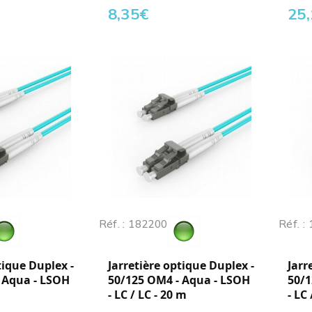
8,35
€
25
Réf. : 182200
Réf. :
tique Duplex -
Jarretière optique Duplex -
Jarr
 Aqua - LSOH
50/125 OM4 - Aqua - LSOH
50/1
- LC / LC - 20 m
- LC