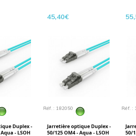
45,40
€
55
Réf. : 182050
Réf. :
tique Duplex -
Jarretière optique Duplex -
Jarr
 Aqua - LSOH
50/125 OM4 - Aqua - LSOH
50/1