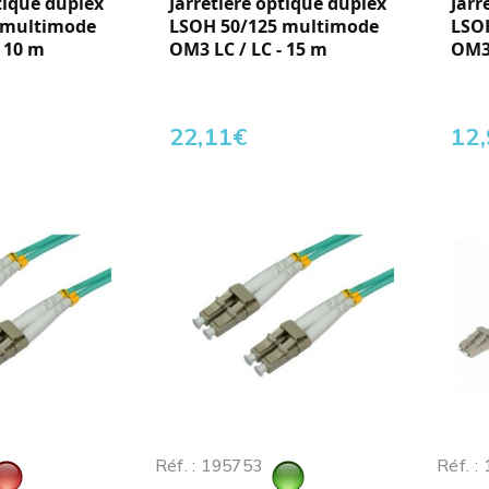
tique duplex
Jarretière optique duplex
Jarr
 multimode
LSOH 50/125 multimode
LSO
- 10 m
OM3 LC / LC - 15 m
OM3 
22,11
€
12
Réf. : 195753
Réf. :