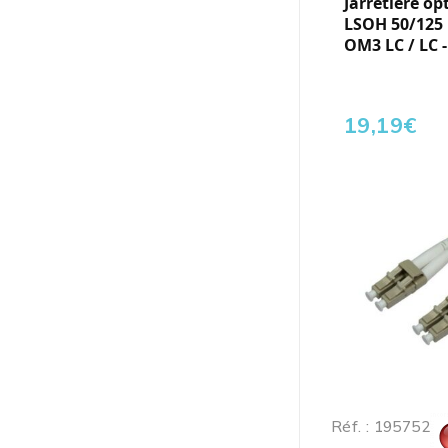
Jarretière op
LSOH 50/125
OM3 LC / LC 
19,19
€
Réf. : 195752