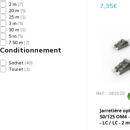
2 m
(7)
7,35
€
20 m
(5)
25 m
(1)
3 m
(5)
30 m
(1)
5 m
(5)
7.50 m
(2)
Conditionnement
Sachet
(40)
Touret
(1)
Réf. : 182020
Jarretière op
50/125 OM4 -
- LC / LC - 2 m