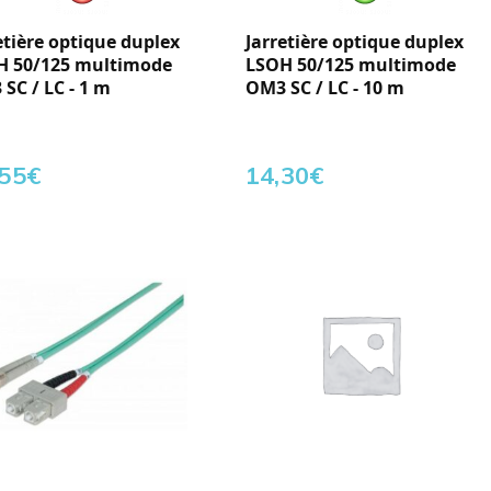
etière optique duplex
Jarretière optique duplex
H 50/125 multimode
LSOH 50/125 multimode
SC / LC - 1 m
OM3 SC / LC - 10 m
,55
€
14,30
€