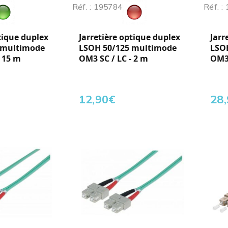
Réf. : 195784
Réf. :
tique duplex
Jarretière optique duplex
Jarr
 multimode
LSOH 50/125 multimode
LSO
- 15 m
OM3 SC / LC - 2 m
OM3 
12,90
€
28