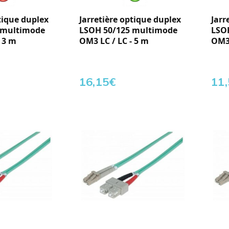
tique duplex
Jarretière optique duplex
Jarr
 multimode
LSOH 50/125 multimode
LSO
 3 m
OM3 LC / LC - 5 m
OM3 
16,15
€
11