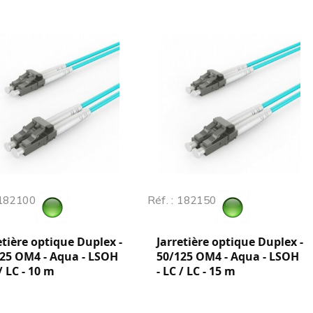
 182100
Réf. : 182150
etière optique Duplex -
Jarretière optique Duplex -
25 OM4 - Aqua - LSOH
50/125 OM4 - Aqua - LSOH
 / LC - 10 m
- LC / LC - 15 m