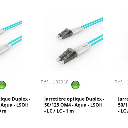
Réf. : 182010
Réf. :
tique Duplex -
Jarretière optique Duplex -
Jarr
 Aqua - LSOH
50/125 OM4 - Aqua - LSOH
50/1
50 m
- LC / LC - 1 m
- LC