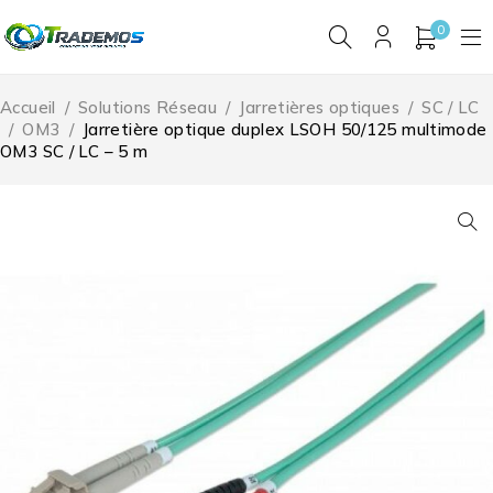
0
Accueil
/
Solutions Réseau
/
Jarretières optiques
/
SC / LC
/
OM3
/
Jarretière optique duplex LSOH 50/125 multimode
OM3 SC / LC – 5 m