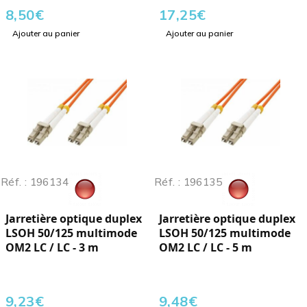
8,50
€
17,25
€
Ajouter au panier
Ajouter au panier
Réf. : 196134
Réf. : 196135
Jarretière optique duplex
Jarretière optique duplex
LSOH 50/125 multimode
LSOH 50/125 multimode
OM2 LC / LC - 3 m
OM2 LC / LC - 5 m
9,23
€
9,48
€