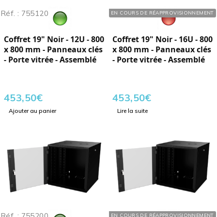
Réf. : 755120
Réf. : 755160
EN COURS DE RÉAPPROVISIONNEMENT
Coffret 19" Noir - 12U - 800
Coffret 19" Noir - 16U - 800
x 800 mm - Panneaux clés
x 800 mm - Panneaux clés
- Porte vitrée - Assemblé
- Porte vitrée - Assemblé
453,50
€
453,50
€
Ajouter au panier
Lire la suite
Réf. : 755200
Réf. : 755240
EN COURS DE RÉAPPROVISIONNEMENT