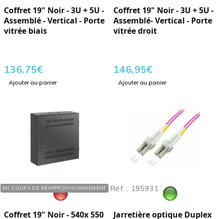
Coffret 19" Noir - 3U + 5U -
Coffret 19" Noir - 3U + 5U -
Assemblé - Vertical - Porte
Assemblé- Vertical - Porte
vitrée biais
vitrée droit
136,75
€
146,95
€
Ajouter au panier
Ajouter au panier
Réf. : 752087
Réf. : 195931
EN COURS DE RÉAPPROVISIONNEMENT
Coffret 19" Noir - 540x 550
Jarretière optique Duplex