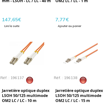
mm - LSOH - LC / LC - 40 m
OM2 LC / LC - 1 m
147,65
€
7,77
€
Lire la suite
Ajouter au panier
Réf. : 196137
Réf. : 196138
Jarretière optique duplex
Jarretière optique duplex
LSOH 50/125 multimode
LSOH 50/125 multimode
OM2 LC / LC - 10 m
OM2 LC / LC - 15 m