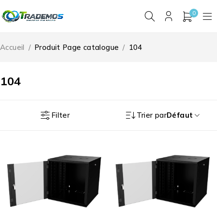
0
Accueil
/
Produit Page catalogue
/
104
104
Filter
Trier par
Défaut