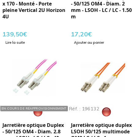
x 170 - Monté - Porte
- 50/125 OM4 - Diam. 2
pleine Vertical 2U Horizon
mm - LSOH - LC / LC - 1.50
4U
m
139,50
€
17,20
€
Lire la suite
Ajouter au panier
Réf. : 195440
Réf. : 196132
EN COURS DE RÉAPPROVISIONNEMENT
Jarretière optique Duplex
Jarretière optique duplex
- 50/125 OM4 - Diam. 2.8
LSOH 50/125 multimode