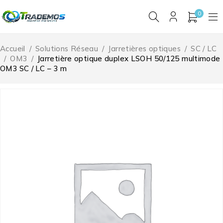
0
Accueil
/
Solutions Réseau
/
Jarretières optiques
/
SC / LC
/
OM3
/
Jarretière optique duplex LSOH 50/125 multimode
OM3 SC / LC – 3 m