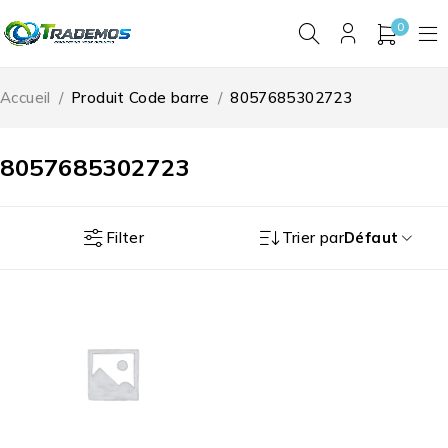
0
Accueil
/
Produit Code barre
/
8057685302723
8057685302723
Filter
Trier par
Défaut