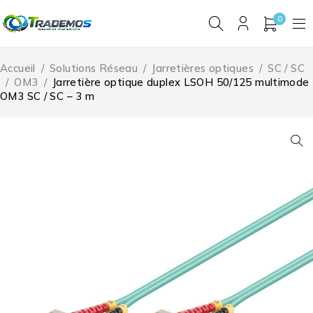
0
Accueil
/
Solutions Réseau
/
Jarretières optiques
/
SC / SC
/
OM3
/
Jarretière optique duplex LSOH 50/125 multimode
OM3 SC / SC – 3 m