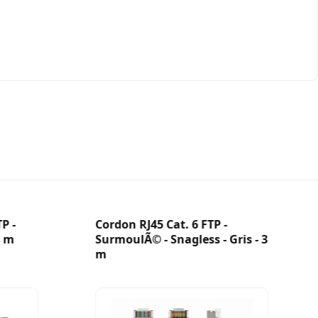
5 100Base-TX / Connecteur RJ45 8 broches UTP/STP
ées
sions
Broche 6 : CC (+) / Broche 7 : CC (-) / Broche 8 : CC (-)
 Température de fonctionnement : 0 à 40 °C – Humidité
P -
Cordon RJ45 Cat. 6 FTP -
3 m
SurmoulÃ© - Snagless - Gris - 3
m