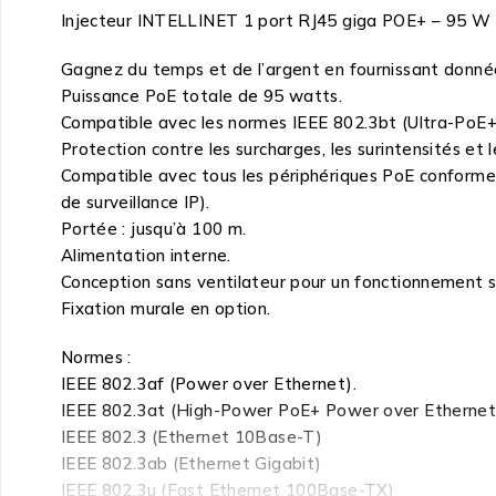
Injecteur INTELLINET 1 port RJ45 giga POE+ – 95 W
Gagnez du temps et de l’argent en fournissant donnée
Puissance PoE totale de 95 watts.
Compatible avec les normes IEEE 802.3bt (Ultra-PoE+)
Protection contre les surcharges, les surintensités et l
Compatible avec tous les périphériques PoE conformes
de surveillance IP).
Portée : jusqu’à 100 m.
Alimentation interne.
Conception sans ventilateur pour un fonctionnement si
Fixation murale en option.
Normes :
IEEE 802.3af (Power over Ethernet).
IEEE 802.3at (High-Power PoE+ Power over Ethernet).
IEEE 802.3 (Ethernet 10Base-T)
IEEE 802.3ab (Ethernet Gigabit)
IEEE 802.3u (Fast Ethernet 100Base-TX)