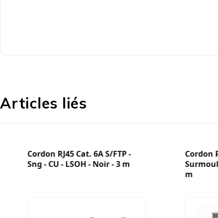
Informations générales
Compatible avec : Connecteur RJ45 8 broches UTP/S
Cat5e 1000Base-T
Ports : Un port RJ45 10/100/1000 Mbps / Un port de s
Protections : Protection contre les courts-circuits / Pr
Brochage PoE : Broche 1 : CC (-) / Broche 2 : CC (-) / Br
Certifications : CE, RoHS, FCC Classe A
Articles liés
Voyants : Alimentation, données et PoE
Caractéristiques physiques : Boîtier en plastique – D
de fonctionnement : 10 à 90 % sans condensation – T
Contenu de l’emballage : Injecteur PoE ultra-gigabit –
Cordon RJ45 Cat. 6A S/FTP -
Cordon R
Sng - CU - LSOH - Noir - 3 m
SurmoulÃ
m