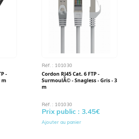
Réf. : 101030
P -
Cordon RJ45 Cat. 6 FTP -
3 m
SurmoulÃ© - Snagless - Gris - 3
m
Réf. : 101030
Prix public : 3.45
€
Ajouter au panier