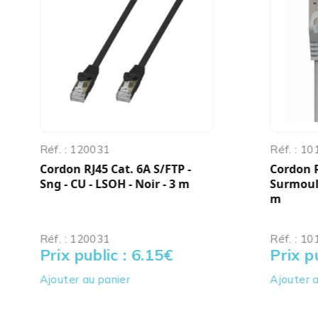
Réf. : 120031
Réf. : 1
Cordon RJ45 Cat. 6A S/FTP -
Cordon R
Sng - CU - LSOH - Noir - 3 m
SurmoulÃ
m
Réf. : 120031
Réf. : 1
Prix public : 6.15
€
Prix p
Ajouter au panier
Ajouter a