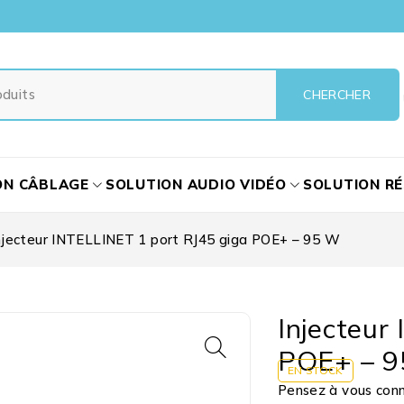
ON CÂBLAGE
SOLUTION AUDIO VIDÉO
SOLUTION R
njecteur INTELLINET 1 port RJ45 giga POE+ – 95 W
Injecteur
POE+ – 
EN STOCK
Pensez à vous conne