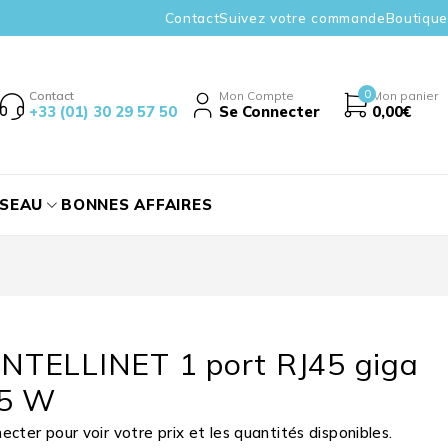
Contact
Suivez votre commande
Boutique
0
Contact
Mon Compte
Mon panier
+33 (01) 30 29 57 50
Se Connecter
0,00
€
ÉSEAU
BONNES AFFAIRES
 INTELLINET 1 port RJ45 giga
95 W
cter pour voir votre prix et les quantités disponibles.