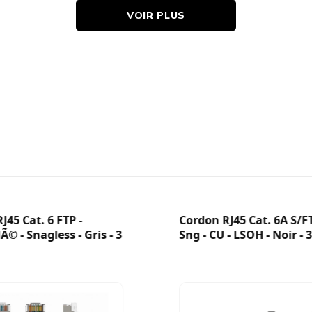
VOIR PLUS
TP Cat5 10Base-T / Connecteur RJ45 8 broches UTP/STP Cat
ortie RJ45 10/100/1000 Mbps pour l’alimentation et les donn
otection contre les surintensités / Protection contre les surten
oche 3 : CC (+) / Broche Broche 4 : CC (+) / Broche 5 : CC (+) / 
imensions : 160 (L) x 94 (P) x 40 (H) mm – Poids : 0,502 kg –
empérature de stockage : -40 à 70 °C
 Câble d’alimentation – Manuel d’utilisation
J45 Cat. 6 FTP -
Cordon RJ45 Cat. 6A S/FT
© - Snagless - Gris - 3
Sng - CU - LSOH - Noir - 