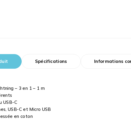
duit
Spécifications
Informations c
htning – 3 en 1 – 1 m
érents
ou USB-C
hes, USB-C et Micro USB
ressée en coton