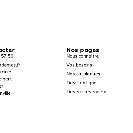
acter
Nos pages
 57 50
Nous connaître
ademos.fr
Vos besoins
rciale
Nos catalogues
olbert
Devis en ligne
er
Devenir revendeur
ville