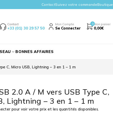
Contact
Suivez votre commande
Boutique
0
Contact
Mon Compte
Mon panier
+33 (01) 30 29 57 50
Se Connecter
0,00
€
ÉSEAU
BONNES AFFAIRES
pe C, Micro USB, Lightning – 3 en 1 – 1 m
B 2.0 A / M vers USB Type C,
, Lightning – 3 en 1 – 1 m
cter pour voir votre prix et les quantités disponibles.