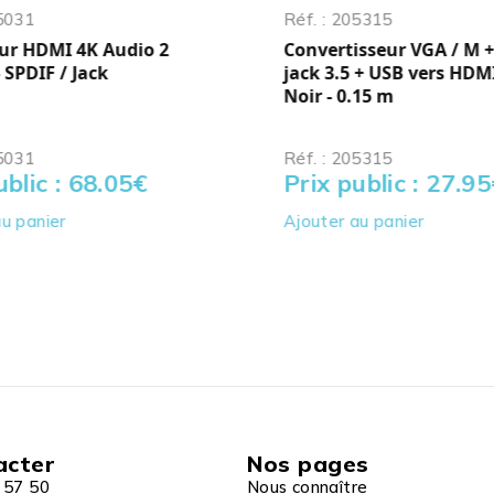
25031
Réf. : 205315
eur HDMI 4K Audio 2
Convertisseur VGA / M 
 SPDIF / Jack
jack 3.5 + USB vers HDMI 
Noir - 0.15 m
25031
Réf. : 205315
ublic : 68.05
€
Prix public : 27.95
u panier
Ajouter au panier
acter
Nos pages
 57 50
Nous connaître