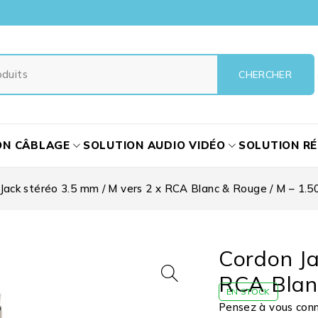
ON CÂBLAGE
SOLUTION AUDIO VIDÉO
SOLUTION R
Jack stéréo 3.5 mm / M vers 2 x RCA Blanc & Rouge / M – 1.5
Cordon Ja
RCA Blan
EN STOCK
Pensez à vous conne