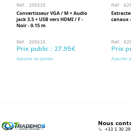
Réf. : 205315
Réf. : 6
Convertisseur VGA / M + Audio
Extract
jack 3.5 + USB vers HDMI / F -
canaux -
Noir - 0.15 m
Réf. : 205315
Réf. : 6
Prix public : 27.95
€
Prix p
Ajouter au panier
Ajouter a
Nous cont
+33 1 30 29