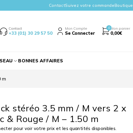
Contact
Suivez votre commande
Boutique
0
Contact
Mon Compte
Mon panier
+33 (01) 30 29 57 50
Se Connecter
0,00
€
ÉSEAU
BONNES AFFAIRES
0 m
ck stéréo 3.5 mm / M vers 2 x
c & Rouge / M – 1.50 m
cter pour voir votre prix et les quantités disponibles.