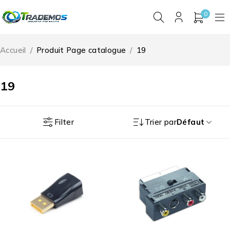
0
Accueil
/
Produit Page catalogue
/
19
19
Filter
Trier par
Défaut