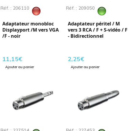
Réf. : 206110
Réf. : 209050
Adaptateur monobloc
Adaptateur péritel / M
Displayport /M vers VGA
vers 3 RCA / F + S-vidéo / F
/F - noir
- Bidirectionnel
11,15
€
2,25
€
Ajouter au panier
Ajouter au panier
Réf. : 227514
Réf. : 227453