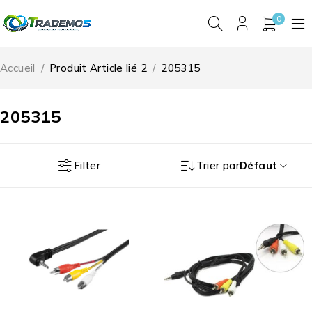
0
Accueil
/
Produit Article lié 2
/
205315
205315
Filter
Trier par
Défaut