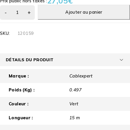
27,05
€
Prix public hors taxes :
Ajouter au panier
SKU:
120159
DÉTAILS DU PRODUIT
Marque :
Cablexpert
Poids (Kg) :
0.497
Couleur :
Vert
Longueur :
15 m