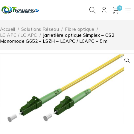
0
Accueil
/
Solutions Réseau
/
Fibre optique
/
LC APC / LC APC
/
jarretière optique Simplex – OS2
Monomode G652 – LSZH – LCAPC / LCAPC – 5 m