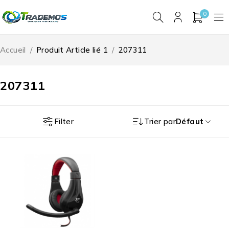
0
Accueil
/
Produit Article lié 1
/
207311
207311
Filter
Trier par
Défaut