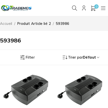
0
Accueil
/
Produit Article lié 2
/
593986
593986
Filter
Trier par
Défaut