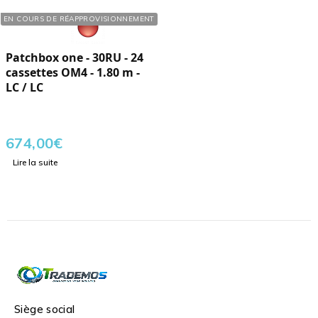
Réf. : 165629
EN COURS DE RÉAPPROVISIONNEMENT
Patchbox one - 30RU - 24
cassettes OM4 - 1.80 m -
LC / LC
674,00
€
Lire la suite
Siège social