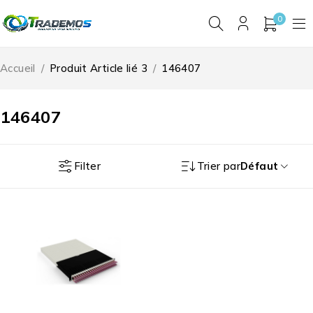
0
Accueil
/
Produit Article lié 3
/
146407
146407
Filter
Trier par
Défaut