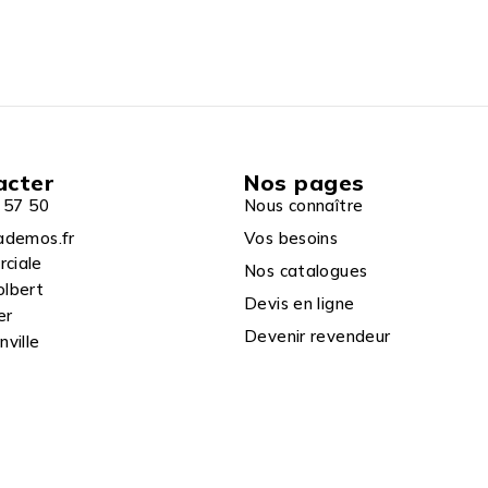
acter
Nos pages
 57 50
Nous connaître
ademos.fr
Vos besoins
rciale
Nos catalogues
olbert
Devis en ligne
er
Devenir revendeur
ville