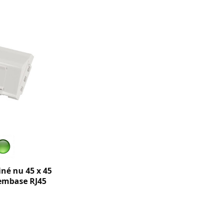
iné nu 45 x 45
 embase RJ45