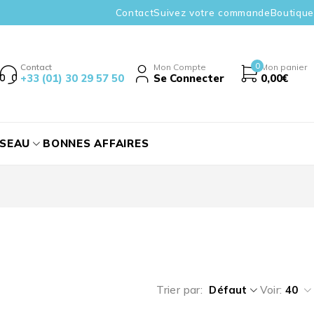
Contact
Suivez votre commande
Boutique
0
Contact
Mon Compte
Mon panier
+33 (01) 30 29 57 50
Se Connecter
0,00
€
ÉSEAU
BONNES AFFAIRES
Trier par
Défaut
Voir:
40